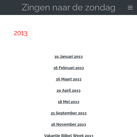
Zingen naar de zondag
Ga
direct
naar
de
2013
hoofdinhoud
19 Januari 2013
16 Februari 2013
16 Maart 2013
20 April 2013
18 Mei 2013
21 September 2013
16 November 2013
Vakantie Bijbel Week 2013